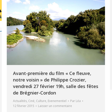
Avant-première du film « Ce fleuve,
notre voisin » de Philippe Crozier,
vendredi 27 février 19h, salle des fêtes
de Brégnier-Cordon
Actualités
,
Ciné
,
Culture
,
Evenementiel
Par
Léa
12 février 2015
Laisser un commentaire