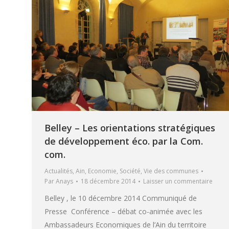
Belley – Les orientations stratégiques
de développement éco. par la Com.
com.
Actualités
,
Ain
,
Economie
,
Société
,
Vie des communes
Par
Anays
18 décembre 2014
Laisser un commentaire
Belley , le 10 décembre 2014 Communiqué de
Presse Conférence – débat co-animée avec les
Ambassadeurs Economiques de l’Ain du territoire