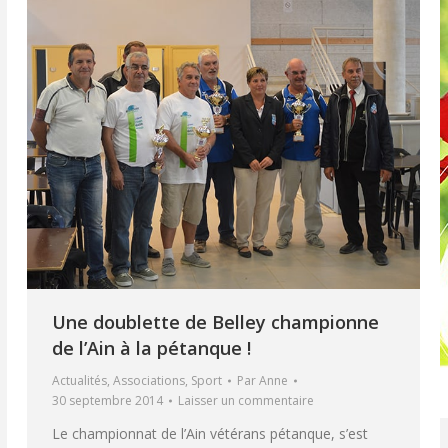
Une doublette de Belley championne
de l’Ain à la pétanque !
Actualités
,
Associations
,
Sport
Par
Anne
30 septembre 2014
Laisser un commentaire
Le championnat de l’Ain vétérans pétanque, s’est