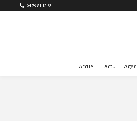
04 79 81 13 65
Accueil
Actu
Agen